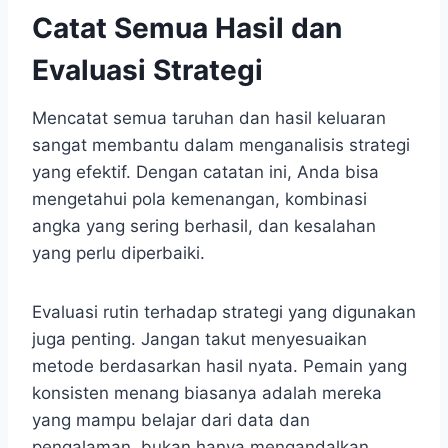
Catat Semua Hasil dan
Evaluasi Strategi
Mencatat semua taruhan dan hasil keluaran
sangat membantu dalam menganalisis strategi
yang efektif. Dengan catatan ini, Anda bisa
mengetahui pola kemenangan, kombinasi
angka yang sering berhasil, dan kesalahan
yang perlu diperbaiki.
Evaluasi rutin terhadap strategi yang digunakan
juga penting. Jangan takut menyesuaikan
metode berdasarkan hasil nyata. Pemain yang
konsisten menang biasanya adalah mereka
yang mampu belajar dari data dan
pengalaman, bukan hanya mengandalkan