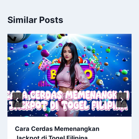
Similar Posts
Cara Cerdas Memenangkan
Jackpot di Togel Filipina