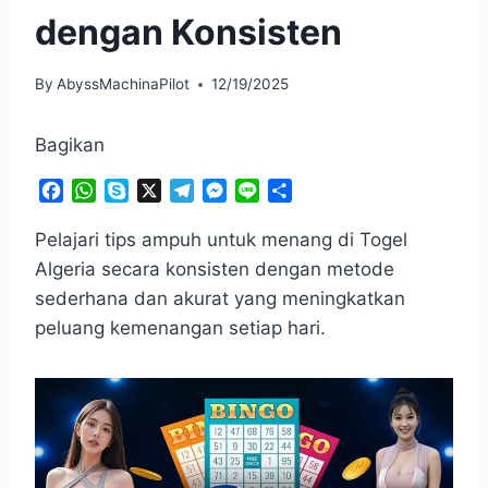
dengan Konsisten
By
AbyssMachinaPilot
12/19/2025
Bagikan
F
W
S
X
T
M
L
S
a
h
k
e
e
i
h
c
a
y
l
s
n
a
Pelajari tips ampuh untuk menang di Togel
e
t
p
e
s
e
r
Algeria secara konsisten dengan metode
b
s
e
g
e
e
sederhana dan akurat yang meningkatkan
o
A
r
n
peluang kemenangan setiap hari.
o
p
a
g
k
p
m
e
r