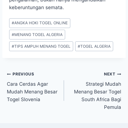
keberuntungan semata.
Post
#
ANGKA HOKI TOGEL ONLINE
Tags:
#
MENANG TOGEL ALGERIA
#
TIPS AMPUH MENANG TOGEL
#
TOGEL ALGERIA
Post
PREVIOUS
NEXT
Cara Cerdas Agar
Strategi Mudah
navigation
Mudah Menang Besar
Menang Besar Togel
Togel Slovenia
South Africa Bagi
Pemula