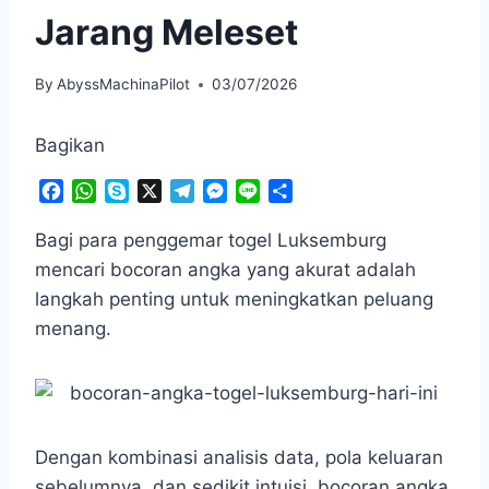
Jarang Meleset
By
AbyssMachinaPilot
03/07/2026
Bagikan
F
W
S
X
T
M
L
S
a
h
k
e
e
i
h
c
a
y
l
s
n
a
Bagi para penggemar togel Luksemburg
e
t
p
e
s
e
r
mencari bocoran angka yang akurat adalah
b
s
e
g
e
e
langkah penting untuk meningkatkan peluang
o
A
r
n
menang.
o
p
a
g
k
p
m
e
r
Dengan kombinasi analisis data, pola keluaran
sebelumnya, dan sedikit intuisi, bocoran angka