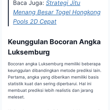
Baca Juga:
Strategi Jitu
Menang Besar Togel Hongkong
Pools 2D Cepat
Keunggulan Bocoran Angka
Luksemburg
Bocoran angka Luksemburg memiliki beberapa
keunggulan dibandingkan metode prediksi lain.
Pertama, angka yang diberikan memiliki basis
statistik kuat dan sering diperbarui. Hal ini
membuat prediksi lebih realistis dan jarang
meleset.