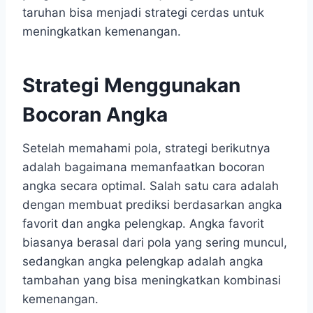
taruhan bisa menjadi strategi cerdas untuk
meningkatkan kemenangan.
Strategi Menggunakan
Bocoran Angka
Setelah memahami pola, strategi berikutnya
adalah bagaimana memanfaatkan bocoran
angka secara optimal. Salah satu cara adalah
dengan membuat prediksi berdasarkan angka
favorit dan angka pelengkap. Angka favorit
biasanya berasal dari pola yang sering muncul,
sedangkan angka pelengkap adalah angka
tambahan yang bisa meningkatkan kombinasi
kemenangan.