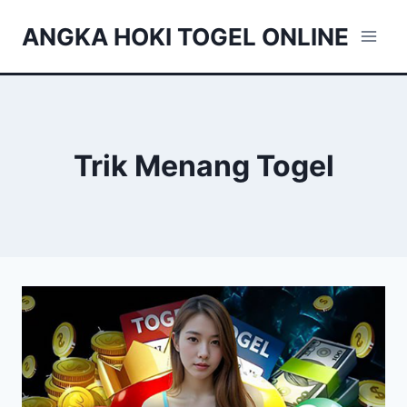
Skip
ANGKA HOKI TOGEL ONLINE
to
content
Trik Menang Togel