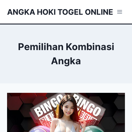
Skip
ANGKA HOKI TOGEL ONLINE
to
content
Pemilihan Kombinasi
Angka