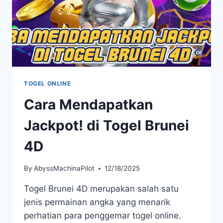
TOGEL ONLINE
Cara Mendapatkan
Jackpot! di Togel Brunei
4D
By
AbyssMachinaPilot
12/18/2025
Togel Brunei 4D merupakan salah satu
jenis permainan angka yang menarik
perhatian para penggemar togel online.