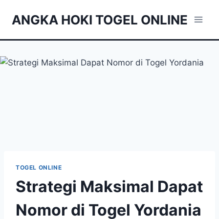
Skip
ANGKA HOKI TOGEL ONLINE
to
content
TOGEL ONLINE
Strategi Maksimal Dapat
Nomor di Togel Yordania