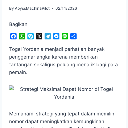
By
AbyssMachinaPilot
02/14/2026
Bagikan
F
W
S
X
T
M
L
S
a
h
k
e
e
i
h
c
a
y
l
s
n
a
Togel Yordania menjadi perhatian banyak
e
t
p
e
s
e
r
penggemar angka karena memberikan
b
s
e
g
e
e
tantangan sekaligus peluang menarik bagi para
o
A
r
n
pemain.
o
p
a
g
k
p
m
e
r
Memahami strategi yang tepat dalam memilih
nomor dapat meningkatkan kemungkinan