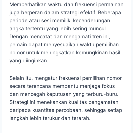
Memperhatikan waktu dan frekuensi permainan
juga berperan dalam strategi efektif. Beberapa
periode atau sesi memiliki kecenderungan
angka tertentu yang lebih sering muncul.
Dengan mencatat dan mengamati tren ini,
pemain dapat menyesuaikan waktu pemilihan
nomor untuk meningkatkan kemungkinan hasil
yang diinginkan.
Selain itu, mengatur frekuensi pemilihan nomor
secara terencana membantu menjaga fokus
dan mencegah keputusan yang terburu-buru.
Strategi ini menekankan kualitas pengamatan
daripada kuantitas percobaan, sehingga setiap
langkah lebih terukur dan terarah.