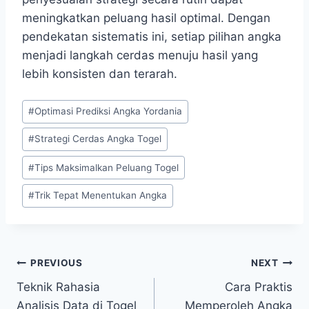
meningkatkan peluang hasil optimal. Dengan
pendekatan sistematis ini, setiap pilihan angka
menjadi langkah cerdas menuju hasil yang
lebih konsisten dan terarah.
Post
#
Optimasi Prediksi Angka Yordania
Tags:
#
Strategi Cerdas Angka Togel
#
Tips Maksimalkan Peluang Togel
#
Trik Tepat Menentukan Angka
Post
PREVIOUS
NEXT
Teknik Rahasia
Cara Praktis
navigation
Analisis Data di Togel
Memperoleh Angka