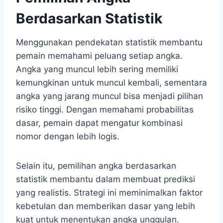
Berdasarkan Statistik
Menggunakan pendekatan statistik membantu
pemain memahami peluang setiap angka.
Angka yang muncul lebih sering memiliki
kemungkinan untuk muncul kembali, sementara
angka yang jarang muncul bisa menjadi pilihan
risiko tinggi. Dengan memahami probabilitas
dasar, pemain dapat mengatur kombinasi
nomor dengan lebih logis.
Selain itu, pemilihan angka berdasarkan
statistik membantu dalam membuat prediksi
yang realistis. Strategi ini meminimalkan faktor
kebetulan dan memberikan dasar yang lebih
kuat untuk menentukan angka unggulan.