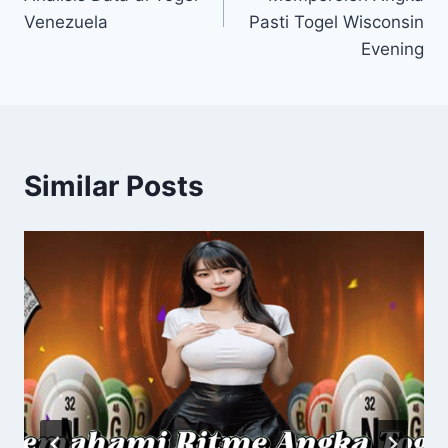
Venezuela
Pasti Togel Wisconsin
Evening
Similar Posts