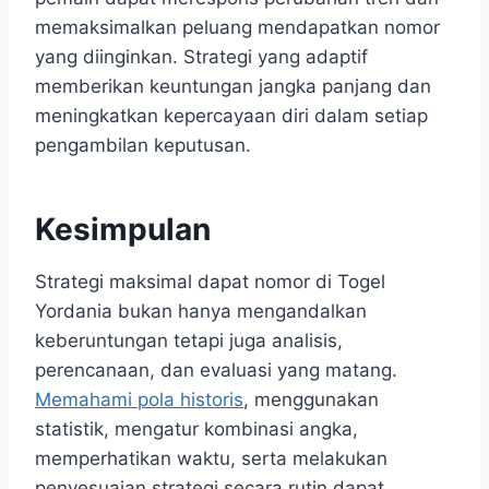
memaksimalkan peluang mendapatkan nomor
yang diinginkan. Strategi yang adaptif
memberikan keuntungan jangka panjang dan
meningkatkan kepercayaan diri dalam setiap
pengambilan keputusan.
Kesimpulan
Strategi maksimal dapat nomor di Togel
Yordania bukan hanya mengandalkan
keberuntungan tetapi juga analisis,
perencanaan, dan evaluasi yang matang.
Memahami pola historis
, menggunakan
statistik, mengatur kombinasi angka,
memperhatikan waktu, serta melakukan
penyesuaian strategi secara rutin dapat