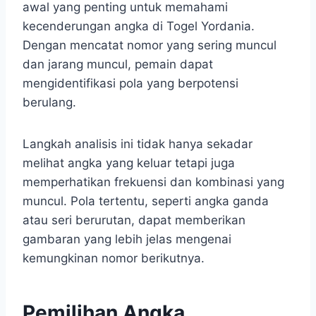
awal yang penting untuk memahami
kecenderungan angka di Togel Yordania.
Dengan mencatat nomor yang sering muncul
dan jarang muncul, pemain dapat
mengidentifikasi pola yang berpotensi
berulang.
Langkah analisis ini tidak hanya sekadar
melihat angka yang keluar tetapi juga
memperhatikan frekuensi dan kombinasi yang
muncul. Pola tertentu, seperti angka ganda
atau seri berurutan, dapat memberikan
gambaran yang lebih jelas mengenai
kemungkinan nomor berikutnya.
Pemilihan Angka