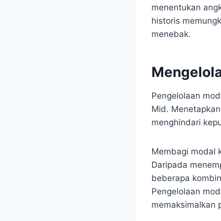
menentukan angka
historis memungk
menebak.
Mengelola
Pengelolaan moda
Mid. Menetapkan
menghindari kepu
Membagi modal ke
Daripada menemp
beberapa kombin
Pengelolaan mod
memaksimalkan pe