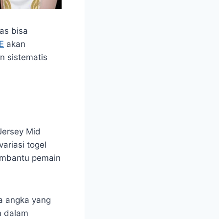
as bisa
E
akan
 sistematis
Jersey Mid
ariasi togel
membantu pemain
la angka yang
an dalam