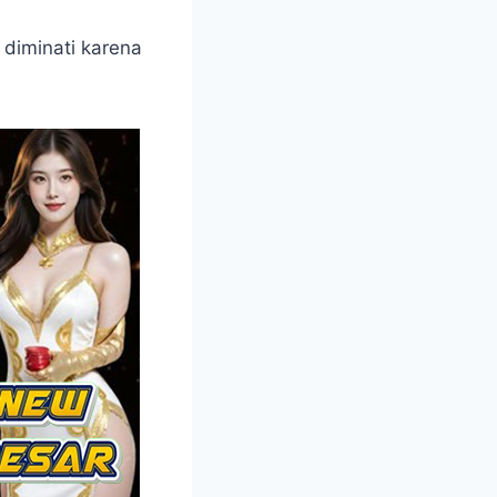
diminati karena