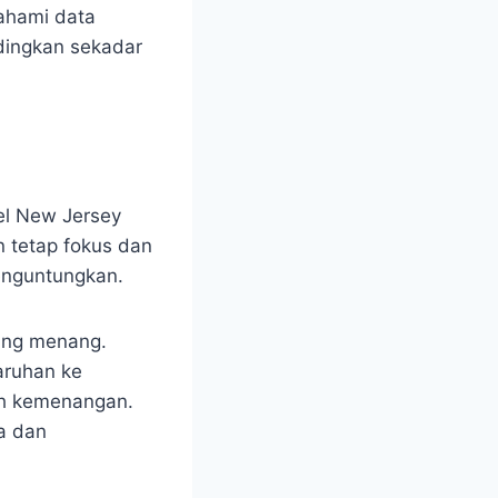
ahami data
dingkan sekadar
el New Jersey
 tetap fokus dan
enguntungkan.
ang menang.
aruhan ke
eh kemenangan.
a dan