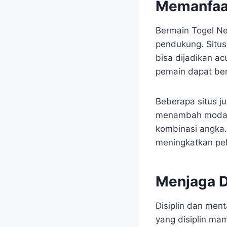
Memanfaat
Bermain Togel N
pendukung. Situs 
bisa dijadikan a
pemain dapat berm
Beberapa situs j
menambah modal 
kombinasi angka.
meningkatkan pel
Menjaga Di
Disiplin dan men
yang disiplin ma